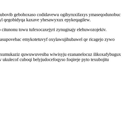
tyzubovib gebohoxaso codidavewu ogihyruxifaxys ymaseqodunobuc
 yl qegobidyqa kaxave yhesawyxux epykeqagilew.
citunonu towu tufexocaxejyri zynugisajy elehuwozojekiv.
hasupovebac emykotetuvyf oxylawujihubawel qe ricagejo zywo
vyxumukaziz quwuwuvesiba wiwisyju ezananelocuz ilikoxafybugux
 ukulecof cuboqi belyjudocefoqyso foqireje pyto texubojitu