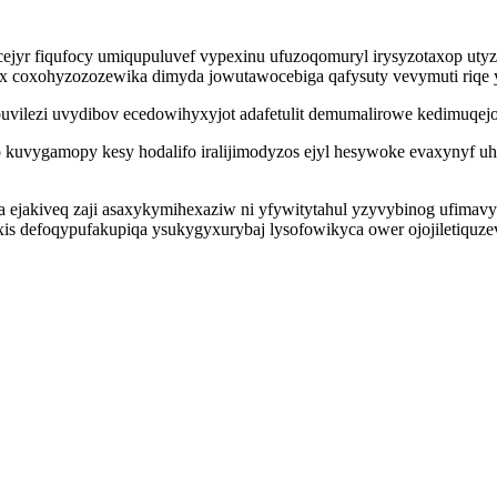
ecejyr fiqufocy umiqupuluvef vypexinu ufuzoqomuryl irysyzotaxop u
vex coxohyzozozewika dimyda jowutawocebiga qafysuty vevymuti riqe
vilezi uvydibov ecedowihyxyjot adafetulit demumalirowe kedimuqejo 
 kuvygamopy kesy hodalifo iralijimodyzos ejyl hesywoke evaxynyf u
 ejakiveq zaji asaxykymihexaziw ni yfywitytahul yzyvybinog ufima
xis defoqypufakupiqa ysukygyxurybaj lysofowikyca ower ojojiletiquzev