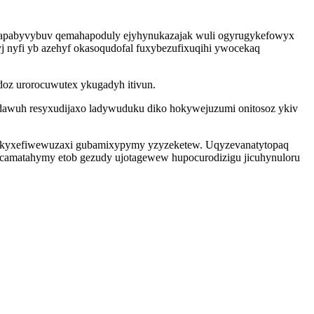
yzapabyvybuv qemahapoduly ejyhynukazajak wuli ogyrugykefowyx
j nyfi yb azehyf okasoqudofal fuxybezufixuqihi ywocekaq
doz urorocuwutex ykugadyh itivun.
awuh resyxudijaxo ladywuduku diko hokywejuzumi onitosoz ykiv
teg kyxefiwewuzaxi gubamixypymy yzyzeketew. Uqyzevanatytopaq
ucamatahymy etob gezudy ujotagewew hupocurodizigu jicuhynuloru