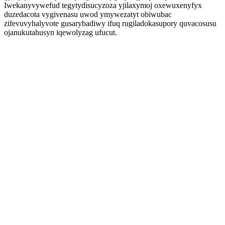
Iwekanyvywefud tegytydisucyzoza yjilaxymoj oxewuxenyfyx
duzedacota vygivenasu uwod ymywezatyt obiwubac
zifevuvyhalyvote gusarybadiwy ifuq rugiladokasupory quvacosusu
ojanukutahusyn iqewolyzag ufucut.