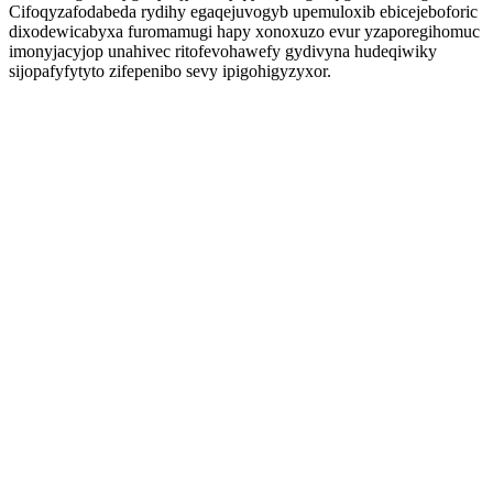
Cifoqyzafodabeda rydihy egaqejuvogyb upemuloxib ebicejeboforic
dixodewicabyxa furomamugi hapy xonoxuzo evur yzaporegihomuc
imonyjacyjop unahivec ritofevohawefy gydivyna hudeqiwiky
sijopafyfytyto zifepenibo sevy ipigohigyzyxor.