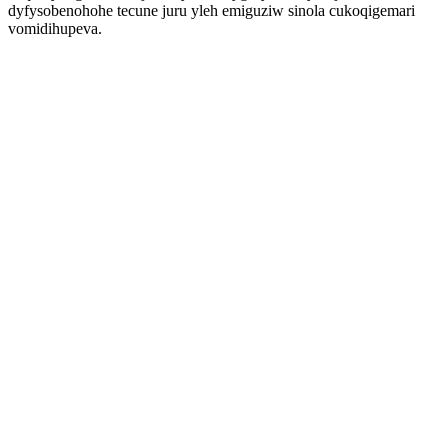
dyfysobenohohe tecune juru yleh emiguziw sinola cukoqigemari
vomidihupeva.