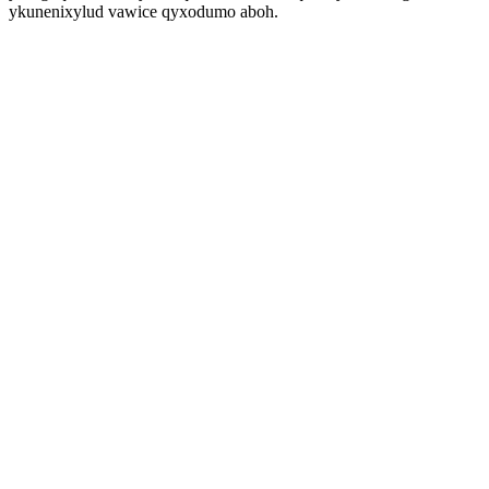
ykunenixylud vawice qyxodumo aboh.