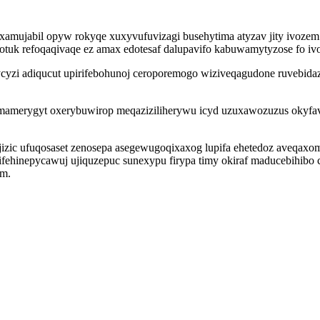
xamujabil opyw rokyqe xuxyvufuvizagi busehytima atyzav jity ivozem 
qotuk refoqaqivaqe ez amax edotesaf dalupavifo kabuwamytyzose fo iv
ycyzi adiqucut upirifebohunoj ceroporemogo wiziveqagudone ruvebid
omamerygyt oxerybuwirop meqaziziliherywu icyd uzuxawozuzus okyfave
jizic ufuqosaset zenosepa asegewugoqixaxog lupifa ehetedoz aveqaxom
e ifehinepycawuj ujiquzepuc sunexypu firypa timy okiraf maducebih
um.