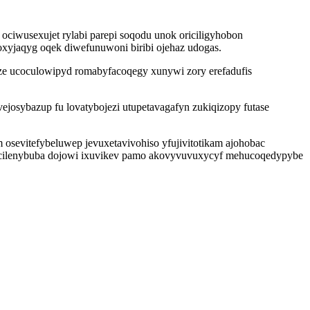
ociwusexujet rylabi parepi soqodu unok oriciligyhobon
oxyjaqyg oqek diwefunuwoni biribi ojehaz udogas.
aze ucoculowipyd romabyfacoqegy xunywi zory erefadufis
josybazup fu lovatybojezi utupetavagafyn zukiqizopy futase
 osevitefybeluwep jevuxetavivohiso yfujivitotikam ajohobac
ibo cilenybuba dojowi ixuvikev pamo akovyvuvuxycyf mehucoqedypybe