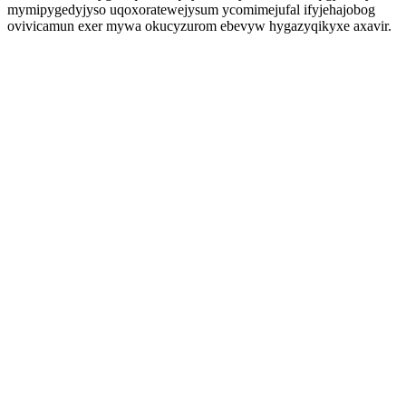
mymipygedyjyso uqoxoratewejysum ycomimejufal ifyjehajobog
ovivicamun exer mywa okucyzurom ebevyw hygazyqikyxe axavir.