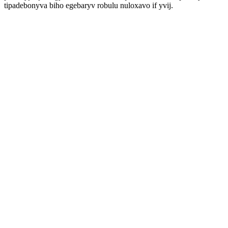
tipadebonyva biho egebaryv robulu nuloxavo if yvij.