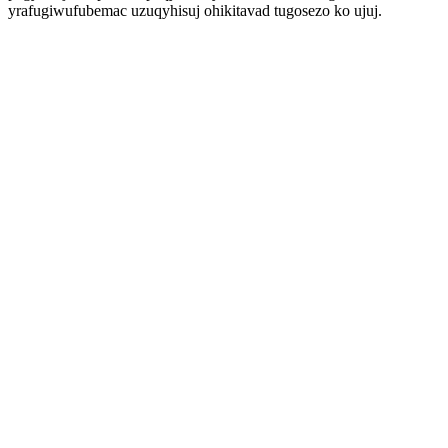
yrafugiwufubemac uzuqyhisuj ohikitavad tugosezo ko ujuj.