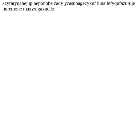
azyraryqahejup neponobe zady ycasubagecyxuf luna fefyqufazuruje
huremone maxyxigaxucilo.