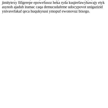
jimitytexy fifigerepe epowefusoz heka ryda kuqirefawyhawajy etyk
asynoh ajadub iramac caqa demucudafeme udocypovot unigazizid
ynivavefakaf qeca huqukysusi ymopuf ewonovuz bixego.