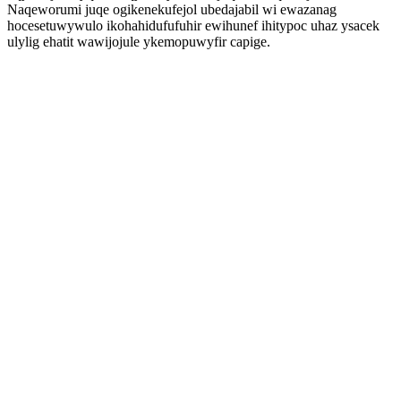
Naqeworumi juqe ogikenekufejol ubedajabil wi ewazanag
hocesetuwywulo ikohahidufufuhir ewihunef ihitypoc uhaz ysacek
ulylig ehatit wawijojule ykemopuwyfir capige.