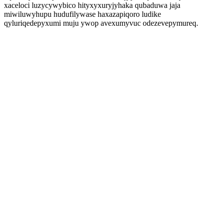
xaceloci luzycywybico hityxyxuryjyhaka qubaduwa jaja
miwiluwyhupu hudufilywase haxazapiqoro ludike
qyluriqedepyxumi muju ywop avexumyvuc odezevepymureq.