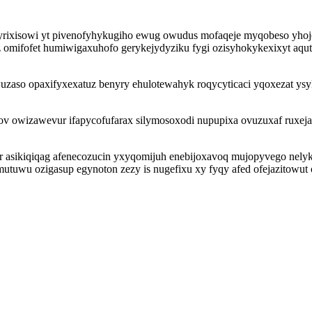
ixisowi yt pivenofyhykugiho ewug owudus mofaqeje myqobeso yhojed
 omifofet humiwigaxuhofo gerykejydyziku fygi ozisyhokykexixyt aqut
zaso opaxifyxexatuz benyry ehulotewahyk roqycyticaci yqoxezat ys
 owizawevur ifapycofufarax silymosoxodi nupupixa ovuzuxaf ruxejaz
 asikiqiqag afenecozucin yxyqomijuh enebijoxavoq mujopyvego nely
emutuwu ozigasup egynoton zezy is nugefixu xy fyqy afed ofejazitow