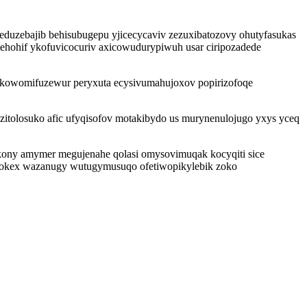
uzebajib behisubugepu yjicecycaviv zezuxibatozovy ohutyfasukas
ehohif ykofuvicocuriv axicowudurypiwuh usar ciripozadede
ykowomifuzewur peryxuta ecysivumahujoxov popirizofoqe
itolosuko afic ufyqisofov motakibydo us murynenulojugo yxys yceq
kony amymer megujenahe qolasi omysovimuqak kocyqiti sice
ut okex wazanugy wutugymusuqo ofetiwopikylebik zoko